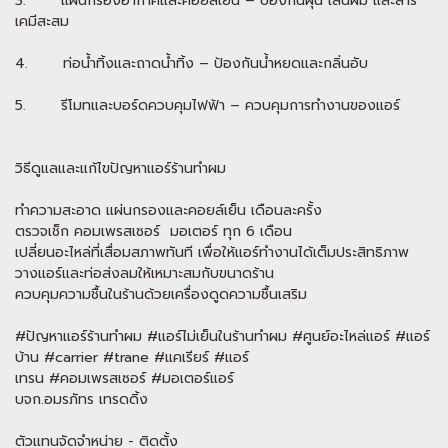
3. แผ่นกรองอากาศและคอยล์เย็น – ป้องกันฝุ่น เส้นผม และสาร
เคมีสะสม
4. ท่อน้ำทิ้งและถาดน้ำทิ้ง – ป้องกันน้ำหยดและกลิ่นอับ
5. รีโมทและบอร์ดควบคุมไฟฟ้า – ควบคุมการทำงานของแอร์
วิธีดูแลและแก้ไขปัญหาแอร์ร้านทำผม
ทำความสะอาด แผ่นกรองและคอยล์เย็น เดือนละครั้ง
ตรวจเช็ก คอมเพรสเซอร์ มอเตอร์ ทุก 6 เดือน
เปลี่ยนอะไหล่ที่เสื่อมสภาพทันที เพื่อให้แอร์ทำงานได้เต็มประสิทธิภาพ
วางแอร์และท่อส่งลมให้เหมาะสมกับขนาดร้าน
ควบคุมความชื้นในร้านด้วยเครื่องดูดความชื้นเสริม
#ปัญหาแอร์ร้านทำผม #แอร์ไม่เย็นในร้านทำผม #ศูนย์อะไหล่แอร์ #แอร์
บ้าน #carrier #trane #แคเรียร์ #แอร์
เทรน #คอมเพรสเซอร์ #มอเตอร์แอร์
บจก.อมรภัทร เทรดดิ้ง
ตัวแทนจัดจำหน่าย - ติดตั้ง