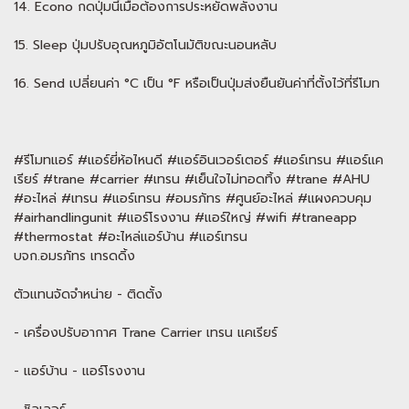
14. Econo กดปุ่มนี้เมื่อต้องการประหยัดพลังงาน
15. Sleep ปุ่มปรับอุณหภูมิอัตโนมัติขณะนอนหลับ
16. Send เปลี่ยนค่า °C เป็น °F หรือเป็นปุ่มส่งยืนยันค่าที่ตั้งไว้ที่รีโมท
#รีโมทแอร์ #แอร์ยี่ห้อไหนดี #แอร์อินเวอร์เตอร์ #แอร์เทรน #แอร์แค
เรียร์ #trane #carrier #เทรน #เย็นใจไม่ทอดทิ้ง #trane #AHU
#อะไหล่ #เทรน #แอร์เทรน #อมรภัทร #ศูนย์อะไหล่ #แผงควบคุม
#airhandlingunit #แอร์โรงงาน #แอร์ใหญ่ #wifi #traneapp
#thermostat #อะไหล่แอร์บ้าน #แอร์เทรน
บจก.อมรภัทร เทรดดิ้ง
ตัวแทนจัดจำหน่าย - ติดตั้ง
- เครื่องปรับอากาศ Trane Carrier เทรน แคเรียร์
- แอร์บ้าน - แอร์โรงงาน