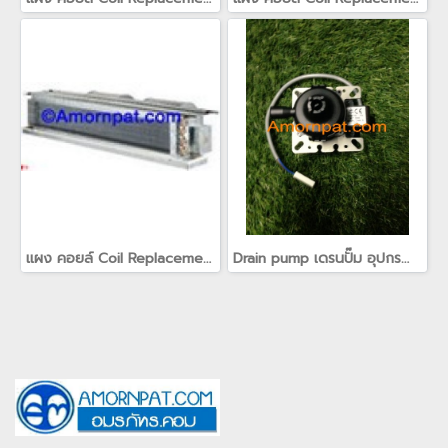
แผง คอยล์ Coil Replacement สำหรับ เครื่องปรับอากาศ แคเรียร์ อะไหล่ Carrier
Drain pump เดรนปั๊ม อุปกรณ์ช่วยระบายน้ำทิ้งจากเครื่องปรับอากาศ สำหรับ เครื่องปรับอากาศ Carrier แคเรียร์(copy)(copy)(copy)(copy)(copy)