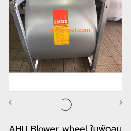
AHU Blower wheel ใบพัดลม