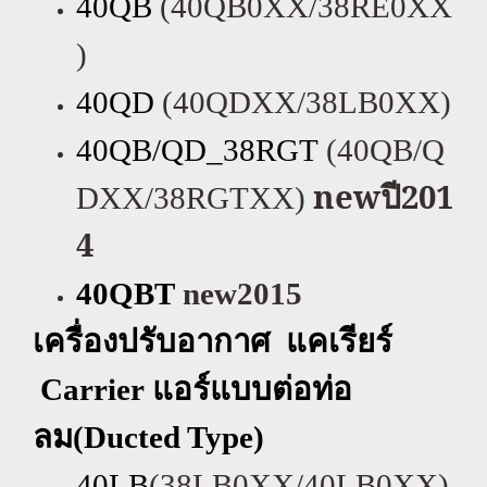
40QB
(40QB0XX/38RE0XX
)
40QD
(40QDXX/38LB0XX)
40QB/QD_38RGT
(40QB/Q
new
ปี
201
DXX/38RGTXX)
4
40QBT
new2015
เครื่องปรับอากาศ แคเรียร์
Carrier
แอร์แบบต่อท่อ
ลม(
Ducted Type)
40LB
(38LB0XX/40LB0XX)