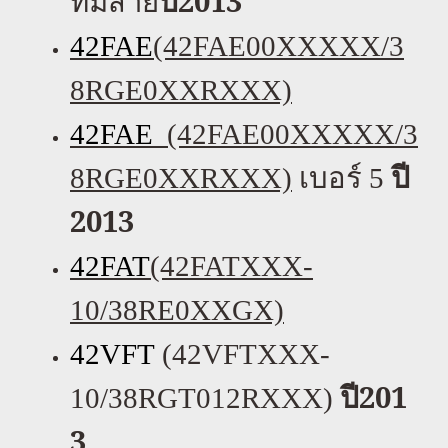
ปี
2013
ทมีสาย
42FAE
(42FAE00XXXXX/3
8RGE0XXRXXX)
42FAE
(42FAE00XXXXX/3
ปี
8RGE0XXRXXX)
เบอร์
5
2013
42FAT
(42FATXXX-
10/38RE0XXGX)
42VFT
(42VFTXXX-
ปี201
10/38RGT012RXXX)
3