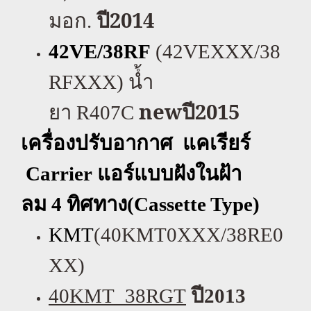
ปี2014
มอก.
42VE/38RF
(42VEXXX/38
RFXXX)
นํํ้า
new
ปี
2015
ยา
R407C
เครื่องปรับอากาศ แคเรียร์
Carrier
แอร์แบบฝังในฝ้า
ลม
4
ทิศทาง(
Cassette Type)
KMT
(40KMT0XXX/38RE0
XX)
40KMT_38RGT
ปี
2013