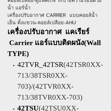
คอยล์เปลือย-ตู้แพคเกจ ระบายความร้อนด้วย
น้ำ
แอร์น้ำ
CARRIER
เครื่องปรับอากาศ
แบบคอยล์น้ำ
AHU
เย็น
ตั้งแขวน-คอยล์เปลือย-
เครื่องปรับอากาศ แคเรียร์
Carrier
แอร์แบบติดผนัง(
Wall
TYPE)
42TVR_42TSR
(42TSR0XX-
713/38TSR0XX-
703)/(42TVR0XX-
713/38TVR0XX-703)
42TSU
(42TSU0XX-