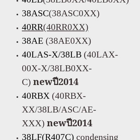
38ASC
(38ASC0XX)
40RR
(40RR0XX)
38AE
(38AE0XX)
40LAS-X/38LB
(40LAX-
00X-X/38LB0XX-
new
ปี
2014
C)
40RBX
(40RBX-
XX/38LB/ASC/AE-
new
ปี
2014
XXX)
38LF(R407C)
condensing