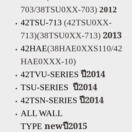
703/38TSU0XX-703)
2012
42TSU-713
(42TSU0XX-
2013
713)(38TSU0XX-713)
42HAE
(38HAE0XXS110/42
HAE0XXX-10)
ปี2014
42TVU-SERIES
ปี
2014
TSU-SERIES
ปี2014
42TSN-SERIES
ALL WALL
new
ปี
2015
TYPE