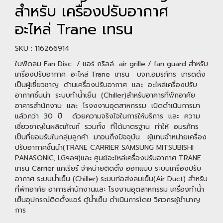
สำหรับ เครื่องปรับอากาศ
อะไหล่ Trane เทรน
SKU : 116266914
ใบพัดลม Fan Disc / แอร์ กริลล์ air grille / fan guard สำหรับ
เครื่องปรับอากาศ อะไหล่ Trane เทรน บจก.อมรภัทร เทรดดิ้ง
เป็นผู้เชี่ยวชาญ ด้านเครื่องปรับอากาศ และ อะไหล่เครื่องปรับ
อากาศชั้นนำ ระบบทำน้ำเย็น (Chiller)สำหรับอาคารที่พักอาศัย
อาคารสำนักงาน และ โรงงงานอุตสาหกรรม เปิดดำเนินการมา
แล้วกว่า 30 ปี ด้วยความจริงใจในการให้บริการ และ ความ
เชี่ยวชาญในผลิตภัณฑ์ รวมทั้ง ที่ได้มาตรฐาน ทำให้ อมรภัทร
เป็นที่ยอมรับในกลุ่มลูกค้า มาจนถึงปัจจุบัน ผู้แทนจำหน่ายเครื่อง
ปรับอากาศชั้นนำ(TRANE CARRIER SAMSUNG MITSUBISHI
PANASONIC, LGฯลฯ)และ ศูนย์อะไหล่เครื่องปรับอากาศ TRANE
เทรน Carrier แคเรียร์ จำหน่ายติดตั้ง ออกแบบ ระบบเครื่องปรับ
อากาศ ระบบน้ำเย็น (Chiller) ระบบท่อส่งลมเย็น(Air Duct) สำหรับ
ที่พักอาศัย อาคารสำนักงานและ โรงงานอุตสาหกรรม เครื่องทำน้ำ
เย็นอุปกรณ์ติดตั้งแอร์ ตู้น้ำเย็น ดำเนินการโดย วิศวกรผู้ชำนาญ
การ