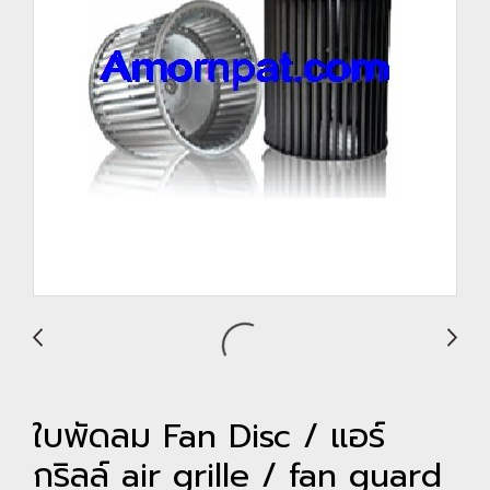
ใบพัดลม Fan Disc / แอร์
กริลล์ air grille / fan guard