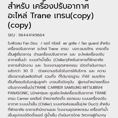
สำหรับ เครื่องปรับอากาศ
อะไหล่ Trane เทรน(copy)
(copy)
SKU : 96444149664
ใบพัดลม Fan Disc / แอร์ กริลล์ air grille / fan guard สำหรับ
เครื่องปรับอากาศ อะไหล่ Trane เทรน บจก.อมรภัทร เทรดดิ้ง
เป็นผู้เชี่ยวชาญ ด้านเครื่องปรับอากาศ และ อะไหล่เครื่องปรับ
อากาศชั้นนำ ระบบทำน้ำเย็น (Chiller)สำหรับอาคารที่พักอาศัย
อาคารสำนักงาน และ โรงงงานอุตสาหกรรม เปิดดำเนินการมา
แล้วกว่า 30 ปี ด้วยความจริงใจในการให้บริการ และ ความ
เชี่ยวชาญในผลิตภัณฑ์ รวมทั้ง ที่ได้มาตรฐาน ทำให้ อมรภัทร
เป็นที่ยอมรับในกลุ่มลูกค้า มาจนถึงปัจจุบัน ผู้แทนจำหน่ายเครื่อง
ปรับอากาศชั้นนำ(TRANE CARRIER SAMSUNG MITSUBISHI
PANASONIC, LGฯลฯ)และ ศูนย์อะไหล่เครื่องปรับอากาศ TRANE
เทรน Carrier แคเรียร์ จำหน่ายติดตั้ง ออกแบบ ระบบเครื่องปรับ
อากาศ ระบบน้ำเย็น (Chiller) ระบบท่อส่งลมเย็น(Air Duct) สำหรับ
ที่พักอาศัย อาคารสำนักงานและ โรงงานอุตสาหกรรม เครื่องทำน้ำ
เย็นอุปกรณ์ติดตั้งแอร์ ตู้น้ำเย็น ดำเนินการโดย วิศวกรผู้ชำนาญ