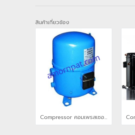
สินค้าเกี่ยวข้อง
Compressor คอมเพรสเซอร์ สำหรับ เครื่องปรับอากาศ แคเรียร์ Carrier(copy)(copy)(copy)(copy)(copy)