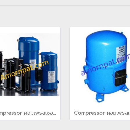
Compressor คอมเพรสเซอร์ สำหรับ เครื่องปรับอากาศ แคเรียร์ Carrier(copy)(copy)(copy)(copy)(copy)