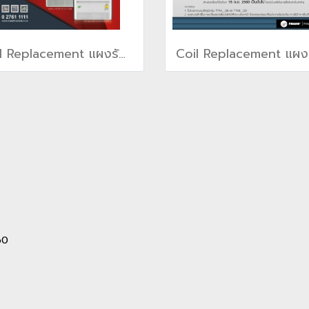
Coil Replacement แผงรังผึ้ง แผงคอยล์สำหรับเครื่องปรับอากาศเทรน TRANE(copy)(copy)(copy)
60