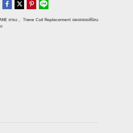
e
TRANE เทรน
,
Trane Coil Replacement แผงคอยล์ร้อน
รน