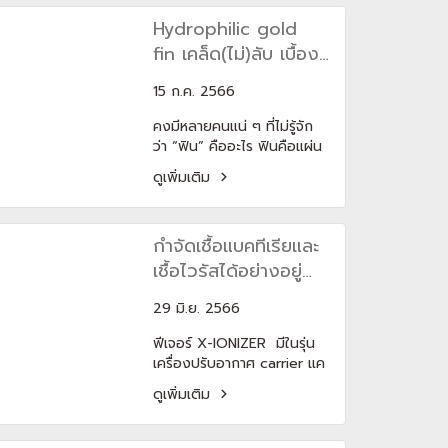
ปราศจากแบคทีเรีย และฝุ่น
ถนอมสุขภาพผิว GENTLE
Hydrophilic gold
ขนาดเล็กถึง PM 2.5 ด้วย X-
TOUCH จาก แคเรียร์ มีใน
IONIZER พร้อมการันตีการ
fin เคล็ด(ไม่)ลับ เบื้อง
รุ่น Color Smart, XInverter
ประหยัดไฟด้วย
Plus, Ion Strike, Gemini
หลังของความทนทาน
เบอร์ 5 สูงสุด “1 ดาว”
15 ก.ค. 2566
คงมีหลายคนแน่ ๆ ที่ไม่รู้จัก
ว่า “ฟิน” คืออะไร ฟินคือแผ่น
ครีบบางที่ถูกซ้อน ๆ ต่อกัน
ดูเพิ่มเติม
เป็นแผง ตั้งอยู่ติดกับของ
คอยล์เย็นที่อยู่ในตัวแอร์
ภายในบ้าน และคอยล์ร้อนที่
กำจัดเชื้อแบคทีเรียและ
เป็นส่วนหนึ่งของ
คอนเดนเซอร์แอร์ที่ตั้งอยู่
เชื้อไวรัสได้อย่างอยู่
ภายนอก ซึ่งฟินมีหน้าที่ ถ่าย
หมัด ให้คุณหมดห่วง
โอนความร้อนหรือความเย็น
29 มิ.ย. 2566
พร้อมสูดหายใจได้เต็ม
เพื่อให้กระบวนการในการแลก
ปอดด้วยฟีเจอร์ X-
ฟีเจอร์ X-IONIZER มีในรุ่น
เปลี่ยนอุณหภูมิมีประสิทธิภาพ
เครื่องปรับอากาศ carrier แค
มากขึ้น Hydrophilic gold
IONIZER
เรียร์ Color Smart,
fin คือสารสีทองที่เคลือบแผ่น
ดูเพิ่มเติม
XInverter Plus, Ion Strike
ครีบ มีหน้าที่ช่วยให้ฟินทนต่อ
นอกจากนี้ เครื่องปรับ
การสึกกร่อน และช่วยให้ฟิน
อากาศ carrier ยังมี ฟีเจอร์ที่
เหล่านั้นมีความทนทานสูง โดย