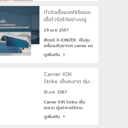
เปลี่ยนความร้อน อีกทั้งมี
กระบวนการควบแน่น ทำให้มี
กำจัดเชื้อแบคทีเรียและ
การระบายน้ำทิ้งเป็นเรื่องปกติ
ซึ่งสิ่งเหล่านี้ได้ทำการทิ้ง
เชื้อไวรัสได้อย่างอยู่
ความชื้นไว้ในตัวเครื่อง
หมัด ให้คุณหมดห่วง
29 เม.ย 2567
พร้อมสูดหายใจได้เต็ม
ปอดด้วยฟีเจอร์ X-
ฟีเจอร์ X-IONIZER มีในรุ่น
เครื่องปรับอากาศ carrier แค
IONIZER(copy)
เรียร์ Color Smart,
ดูเพิ่มเติม
XInverter Plus, Ion Strike
นอกจากนี้ เครื่องปรับ
อากาศ carrier ยังมี ฟีเจอร์ที่
Carrier ION
ถนอมสุขภาพผิวด้วยนะ ด้วย
ฟีเจอร์ GENTLE TOUCH ที่มี
Strike เย็นสะอาด คุ้ม
อยู่ในรุ่นเครื่องปรับ
ค่าการใช้งาน
อากาศ carrier แค
31 ม.ค. 2567
เรียร์ Color
Carrier ION Strike เย็น
Smart และ XInverter
สะอาด คุ้มค่าการใช้งาน
Plus ช่วยเลี่ยงการปะทะของ
ด้วย 14 ฟีเจอร์ที่ตอบโจทย์
ลมบนผิวเราให้ไม่แห้งเสีย
ดูเพิ่มเติม
และลงตัวเรื่องการใช้งานมาก
พร้อมรักษาความชุ่มชื้นใน
ที่สุด สัมผัสอากาศบริสุทธิ์
อากาศได้ถึง 30%ฟีเจอร์