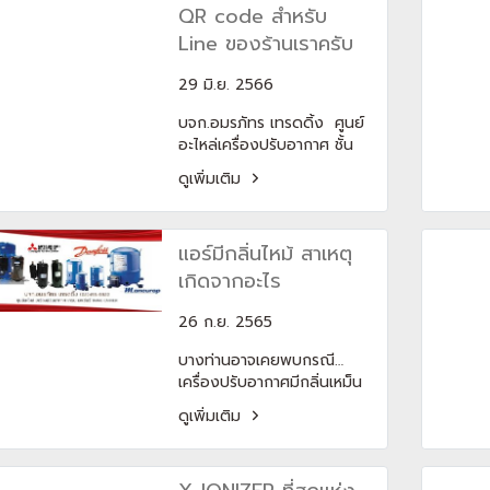
QR code สำหรับ
การระบายน้ำทิ้งเป็นเรื่องปกติ
ซึ่งสิ่งเหล่านี้ได้ทำการทิ้ง
Line ของร้านเราครับ
ความชื้นไว้ในตัวเครื่อง
29 มิ.ย. 2566
บจก.อมรภัทร เทรดดิ้ง ศูนย์
อะไหล่เครื่องปรับอากาศ ชั้น
นำ ตัวแทนจัดจำหน่าย - ติด
ดูเพิ่มเติม
ตั้ง - เครื่องปรับอากาศ
Trane Carrier เทรน แคเรียร์
daikin ไดกิ้น mitsubishi มิต
แอร์มีกลิ่นไหม้ สาเหตุ
ซู - แอร์บ้าน - แอร์โรงงาน -
ชิลเลอร์ - ระบบท่อลม ดำเนิน
เกิดจากอะไร
การโดยวิศวกรผู้ชำนาญการ
26 ก.ย. 2565
บางท่านอาจเคยพบกรณี…
เครื่องปรับอากาศมีกลิ่นเหม็น
ไหม้! แม้จะไม่ใช่เหตุการณ์ที่พบ
ดูเพิ่มเติม
เจอกันบ่อยๆ สาเหตุ : สายไฟ
เมนเข้าเครื่องหลวม หรือมี
อุปกรณ์ภายในเสียหาย