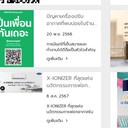
สบายในระยะยาว หากเลือกผิด
อาจทำให้เสียเงินมากกว่าที่คิด
ปัญหาเครื่องปรับ
บทความนี้สรุป วิธีคำนวณ
BTU แอร์แบบง่าย + เทคนิค
อากาศที่พบบ่อยในร้าน
เลือกให้แม่นยำ เหมาะสำหรับ
ทำผม
มือใหม่และคนที่กำลังจะติดตั้ง
20 พ.ย. 2568
แอร์
การมีแอร์ที่เย็นสบายและ
ทำงานได้ดีถือเป็นหัวใจสำคัญ
ของ ร้านทำผม เพราะช่วยให้
ดูเพิ่มเติม
ลูกค้าและช่างรู้สึกสบาย และ
สร้างบรรยากาศที่เป็นมืออาชีพ
อย่างไรก็ตาม ปัญหาแอร์ร้าน
X-IONIZER ที่สุดแห่ง
ทำผม มักเกิดจากอะไหล่ที่
เสื่อมสภาพหรือขาดการบำรุง
นวัตกรรมการฟอก
รักษา หากไม่แก้ไขทันทีอาจส่ง
อากาศในแอร์บ้าน
ผลต่อการให้บริการและค่าใช้
8 ส.ค. 2567
จาก CARRIER(copy)
จ่ายในการซ่อมบำรุง
(copy)
X-IONIZER ที่สุดแห่ง
นวัตกรรมการฟอกอากาศใน
แอร์บ้านจาก CARRIER
ดูเพิ่มเติม