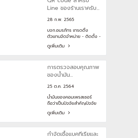
QR code สำหรับ
วิศวกรผู้ชำนาญการ ศูนย์
อะไหล่เครื่องปรับอากาศ ชั้นนำ
Line ของร้านเราครับ
#trane #carrier #mitsu
บจก.อมรภัทรเทรดดิ้ง
#daikin #ไดกิ้น #มิตซู
28 ก.พ. 2565
#mrslim #compressor
บจก.อมรภัทร เทรดดิ้ง
#motor #drainpump
ตัวแทนจัดจำหน่าย - ติดตั้ง -
#fandisc #coil #remote
เครื่องปรับอากาศ Trane
#filter #อะไหล่แอร์
ดูเพิ่มเติม
Carrier เทรน แคเรียร์ - แอร์
#มอเตอร์ #ฟิลเตอร์ #ปั๊มน้ำ
บ้าน - แอร์โรงงาน - ชิลเลอร์
ทิ้ง #คอยล์รังผึ้ง #รีโมท
- ระบบท่อลม ดำเนินการโดย
#แผงคอนโทรล
การตรวจสอบคุณภาพ
วิศวกรผู้ชำนาญการ
#คอมเพรสเซอร์ #อะไหล่
ของน้ำมัน
เครื่องปรับอากาศ #แอร์บ้าน
#แอร์โรงงาน #อะไหล่แอร์
คอมเพรสเซอร์
25 ต.ค. 2564
ติดต่อ โทร (02)455-9922
Line ID: @amornpat
น้ำมันของคอมเพรสเซอร์
https://www.amornpat.co
ถือว่าเป็นปัจจัยสำคัญปัจจัย
.th
หนึ่งที่ส่งผลให้คอมเพรสเซอร์
http://www.amornpat.co
ดูเพิ่มเติม
หยุดทำงานได้ ดังนั้นคุณภาพ
m
ของน้ำมันคอมเพรสเซอร์ที่มี
http://www.amornpat.biz
ประสิทธิภาพสูงจะทำให้อายุ
กำจัดเชื้อแบคทีเรียและ
การใช้งานของคอมเพรสเซอร์