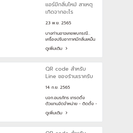
แอร์มีกลิ่นไหม้ สาเหตุ
ถนอมสุขภาพผิวด้วยนะ ด้วย
เฉพาะฟินที่อยู่ติดกับคอยล์
ฟีเจอร์ GENTLE TOUCH ที่มี
เกิดจากอะไร
ร้อนจะต้องเจอทั้งแดด ทั้งฝน
อยู่ในรุ่นเครื่องปรับ
ทั้งมลพิษ เพื่อทำให้อายุการใช้
อากาศ carrier แค
23 พ.ย. 2565
งานที่ยาวนานขึ้นและไม่ต้อง
เรียร์ Color
ปวดหัวกับปัญหาต่าง ๆ
บางท่านอาจเคยพบกรณี…
Smart และ XInverter
เครื่องปรับอากาศมีกลิ่นเหม็น
Plus ช่วยเลี่ยงการปะทะของ
ไหม้! แม้จะไม่ใช่เหตุการณ์ที่พบ
ลมบนผิวเราให้ไม่แห้งเสีย
ดูเพิ่มเติม
เจอกันบ่อยๆ สาเหตุ : สายไฟ
พร้อมรักษาความชุ่มชื้นใน
เมนเข้าเครื่องหลวม หรือมี
อากาศได้ถึง 30%ฟีเจอร์
อุปกรณ์ภายในเสียหาย
ถนอมสุขภาพผิว GENTLE
QR code สำหรับ
TOUCH จาก แคเรียร์ มีใน
Line ของร้านเราครับ
รุ่น Color Smart, XInverter
Plus, Ion Strike, Gemini
14 ก.ย. 2565
บจก.อมรภัทร เทรดดิ้ง
ตัวแทนจัดจำหน่าย - ติดตั้ง -
เครื่องปรับอากาศ Trane
ดูเพิ่มเติม
Carrier เทรน แคเรียร์ - แอร์
บ้าน - แอร์โรงงาน - ชิลเลอร์
- ระบบท่อลม ดำเนินการโดย