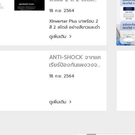
เครื่องปรับอากาศรุ่น Apollo
อย่างสีขาวและดำ ให้
II ยังช่วยกำจัดเสียงรบกวน
18 ก.ย. 2564
คุณเลือกสีที่บ่งบอก
ได้มากกว่าและให้ความเย็น
สไตล์ความเป็นคุณได้
XInverter Plus มาพร้อม 2
สูงสุดในพื้นที่ทุกตารางนิ้ว
สี 2 สไตล์ อย่างสีขาวและดำ
อย่างคุ้มค่า เพื่อผลลัพธ์ที่ดี
มากที่สุด
ให้คุณเลือกสีที่บ่งบอกสไตล์
ที่สุดและตอบโจทย์การใช้งาน
ดูเพิ่มเติม
ความเป็นคุณได้มากที่สุด
อย่างลงตัว
ANTI-SHOCK จากแค
เรียร์ป้องกันแผงวงจร
ไฟฟ้าของแอร์บ้าน จาก
18 ก.ย. 2564
ไฟตก ไฟเกิน ฟ้าผ่า ได้
ดีที่สุด
ดูเพิ่มเติม