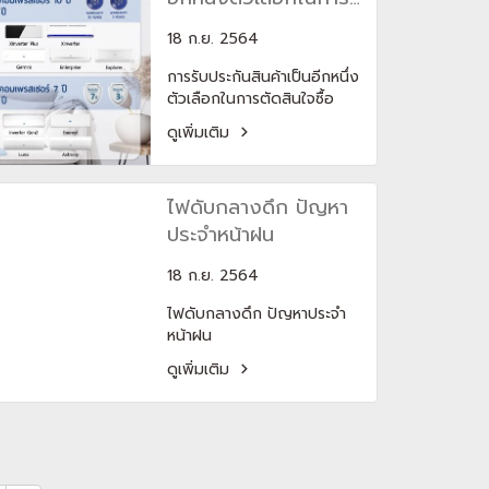
ประหยัดไฟด้วย
ฟีเจอร์ GENTLE TOUCH ที่มี
ตัดสินใจซื้อเครื่องใช้
เบอร์ 5 สูงสุด “1 ดาว”
18 ก.ย. 2564
อยู่ในรุ่นเครื่องปรับอากาศ
ไฟฟ้าต่าง ๆ
carrier แคเรียร์ Color
การรับประกันสินค้าเป็นอีกหนึ่ง
Smart และ XInverter Plus
ตัวเลือกในการตัดสินใจซื้อ
ช่วยเลี่ยงการปะทะของลมบน
เครื่องใช้ไฟฟ้าต่าง ๆ
ผิวเราให้ไม่แห้งเสียพร้อมรักษา
ดูเพิ่มเติม
ความชุ่มชื้นในอากาศได้ถึง
30%ฟีเจอร์ถนอมสุขภาพผิว
GENTLE TOUCH
ไฟดับกลางดึก ปัญหา
ประจำหน้าฝน
18 ก.ย. 2564
ไฟดับกลางดึก ปัญหาประจำ
หน้าฝน
ดูเพิ่มเติม