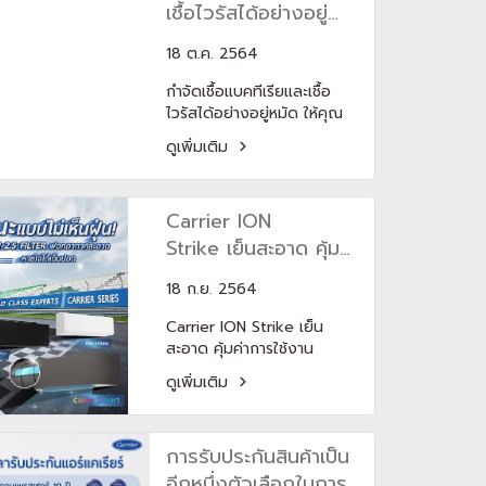
ยาวนานขึ้น
เชื้อไวรัสได้อย่างอยู่
หมัด ให้คุณหมดห่วง
18 ต.ค. 2564
พร้อมสูดหายใจได้เต็ม
ปอดด้วยฟีเจอร์ X-
กำจัดเชื้อแบคทีเรียและเชื้อ
ไวรัสได้อย่างอยู่หมัด ให้คุณ
IONIZER
หมดห่วงพร้อมสูดหายใจได้
ดูเพิ่มเติม
เต็มปอดด้วยฟีเจอร์ X-
IONIZER นวัตกรรม
การฟอกอากาศในเครื่องปรับ
Carrier ION
อากาศ carrier แคเรียร์ ที่
ปล่อยไอออนลบไปทำลายเชื้อ
Strike เย็นสะอาด คุ้ม
ไวรัส ฝุ่น และสิ่งปนเปื้อนใน
ค่าการใช้งาน
อากาศเพื่ออากาศสะอาดยิ่ง
18 ก.ย. 2564
กว่าที่เคย ให้คุณเย็นสบายได้
Carrier ION Strike เย็น
อย่างสบายใจ ฟีเจอร์ X-
สะอาด คุ้มค่าการใช้งาน
IONIZER มีในรุ่น เครื่องปรับ
ด้วย 14 ฟีเจอร์ที่ตอบโจทย์
อากาศ carrier แคเรียร์
ดูเพิ่มเติม
และลงตัวเรื่องการใช้งานมาก
Color Smart, XInverter
ที่สุด สัมผัสอากาศบริสุทธิ์
Plus, Ion Strike
ปราศจากแบคทีเรีย และฝุ่น
นอกจากนี้ เครื่องปรับอากาศ
การรับประกันสินค้าเป็น
ขนาดเล็กถึง PM 2.5 ด้วย X-
carrier ยังมี ฟีเจอร์ที่ถนอม
IONIZER พร้อมการันตีการ
อีกหนึ่งตัวเลือกในการ
สุขภาพผิวด้วยนะ ด้วย