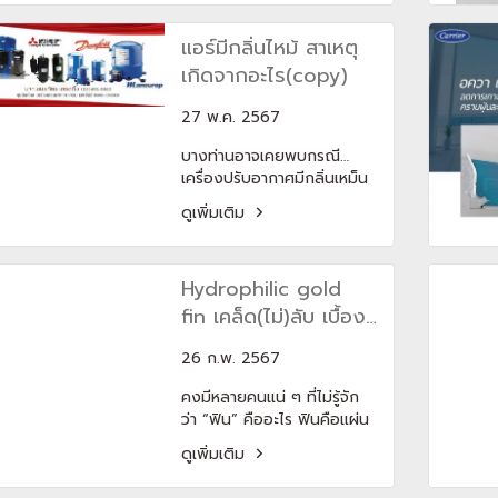
แอร์มีกลิ่นไหม้ สาเหตุ
เกิดจากอะไร(copy)
27 พ.ค. 2567
บางท่านอาจเคยพบกรณี…
เครื่องปรับอากาศมีกลิ่นเหม็น
ไหม้! แม้จะไม่ใช่เหตุการณ์ที่พบ
ดูเพิ่มเติม
เจอกันบ่อยๆ สาเหตุ : สายไฟ
เมนเข้าเครื่องหลวม หรือมี
อุปกรณ์ภายในเสียหาย
Hydrophilic gold
fin เคล็ด(ไม่)ลับ เบื้อง
หลังของความ
26 ก.พ. 2567
ทนทาน(copy)
คงมีหลายคนแน่ ๆ ที่ไม่รู้จัก
ว่า “ฟิน” คืออะไร ฟินคือแผ่น
ครีบบางที่ถูกซ้อน ๆ ต่อกัน
ดูเพิ่มเติม
เป็นแผง ตั้งอยู่ติดกับของ
คอยล์เย็นที่อยู่ในตัวแอร์