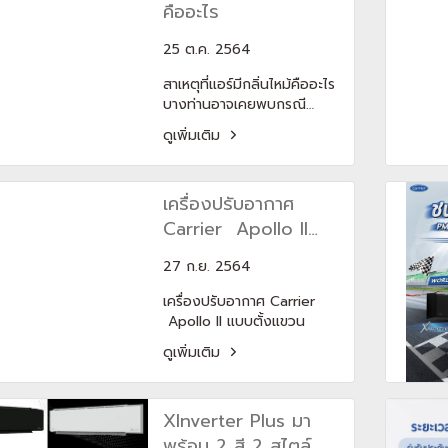
ฝ้า） และ Ceiling
คืออะไร
Type（ตั้งแขวน）
25 ต.ค. 2564
สาเหตุที่แอร์มีกลิ่นไหม้คืออะไร
บางท่านอาจเคยพบกรณี…
เครื่องปรับอากาศมีกลิ่นเหม็น
ดูเพิ่มเติม
ไหม้! แม้จะไม่ใช่เหตุการณ์ที่พบ
เจอกันบ่อยๆ
เครื่องปรับอากาศ
Carrier Apollo II
แบบตั้งแขวน
27 ก.ย. 2564
เครื่องปรับอากาศ Carrier
Apollo II แบบตั้งแขวน
เครื่องปรับอากาศ Carrier
ดูเพิ่มเติม
Apollo II ดีไซน์อย่างใส่ใจใน
ทุกแง่มุม ช่วยจ่ายลมเย็นได้
ไกลถึงทุกความต้องการ ให้
XInverter Plus มา
มากกว่าความเย็น ความทรง
พลัง และการประหยัดไฟ
พร้อม 2 สี 2 สไตล์