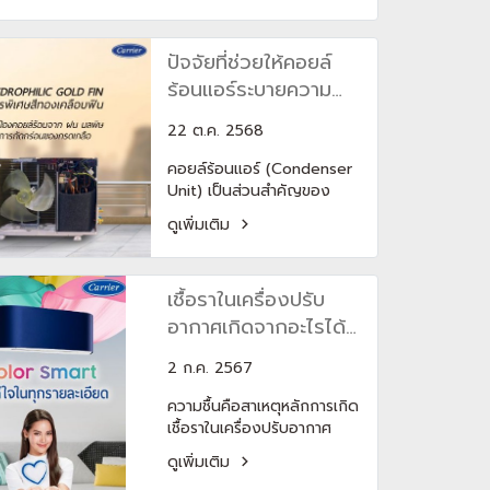
หรือยี่ห้อแต่รู้ไหมว่า แอร์จะเย็น
ดี ประหยัดไฟ และทนจริงหรือ
ปัจจัยที่ช่วยให้คอยล์
ไม่ขึ้นอยู่กับอุปกรณ์ชิ้นเล็ก ๆ
ที่เรียกว่า Expansion
ร้อนแอร์ระบายความ
Valveถ้า Expansion
ร้อนได้ดี
Valve ดี แอร์คุ้ม ใช้ยาว ค่า
22 ต.ค. 2568
ไฟต่ำถ้า Expansion
คอยล์ร้อนแอร์ (Condenser
Valve ด้อย เย็นไม่สม่ำเสมอ
Unit) เป็นส่วนสำคัญของ
เสียเร็ว ซ่อมบ่อย
ระบบปรับอากาศ มีหน้าที่ระบาย
ดูเพิ่มเติม
ความร้อนจากสารทำความเย็น
ที่ถูกอัดด้วยคอมเพรสเซอร์
ออกสู่ภายนอก ยิ่งคอยล์ร้อน
เชื้อราในเครื่องปรับ
ทำงานได้มีประสิทธิภาพมาก
เท่าไร ระบบแอร์ก็จะเย็นเร็ว
อากาศเกิดจากอะไรได้
ประหยัดไฟ และยืดอายุการใช้
บ้าง?(copy)
งานของเครื่องได้มากเท่านั้น
2 ก.ค. 2567
บทความนี้จะพาไปดูว่า ปัจจัย
ความชื้นคือสาเหตุหลักการเกิด
ใดบ้างที่ช่วยให้คอยล์ร้อนแอร์
เชื้อราในเครื่องปรับอากาศ
ระบายความร้อนได้ดี และควร
โดยทั่วไปเครื่องปรับอากาศ
ดูแลอย่างไรให้คอยล์ร้อน
ดูเพิ่มเติม
หรือแอร์จะทำงานโดยการแลก
ทำงานเต็มประสิทธิภาพ